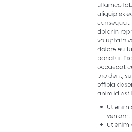
ullamco labo
aliquip ex
consequat. 
dolor in rep
voluptate ve
dolore eu fu
pariatur. Ex
occaecat c
proident, su
officia dese
anim id est
Ut enim
veniam.
Ut enim