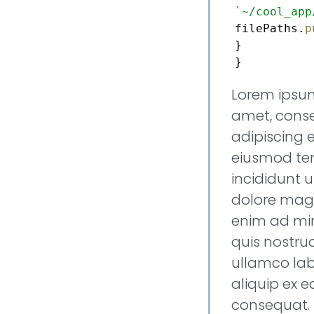
`~/cool_app
filePaths.
p
}
}
Lorem ipsum
amet, cons
adipiscing e
eiusmod t
incididunt u
dolore magn
enim ad mi
quis nostrud
ullamco labo
aliquip ex
consequat. 