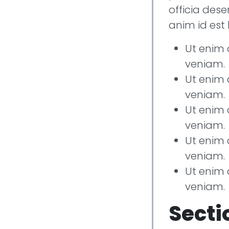
officia dese
anim id est
Ut enim
veniam.
Ut enim
veniam.
Ut enim
veniam.
Ut enim
veniam.
Ut enim
veniam.
Secti