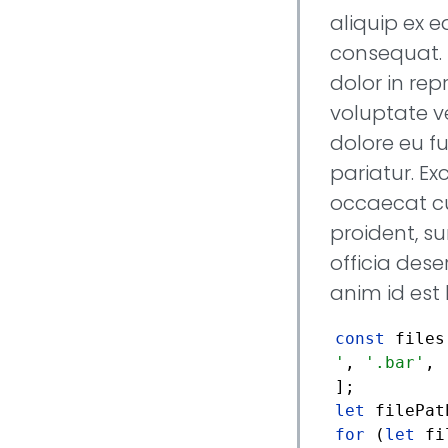
aliquip ex
consequat. 
dolor in rep
voluptate ve
dolore eu fu
pariatur. Ex
occaecat c
proident, su
officia dese
anim id est
const
files
'
,
'.bar'
,
let
for
(
let
fi