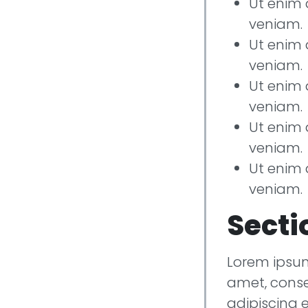
Ut enim
veniam.
Ut enim
veniam.
Ut enim
veniam.
Ut enim
veniam.
Ut enim
veniam.
Secti
Lorem ipsum
amet, cons
adipiscing e