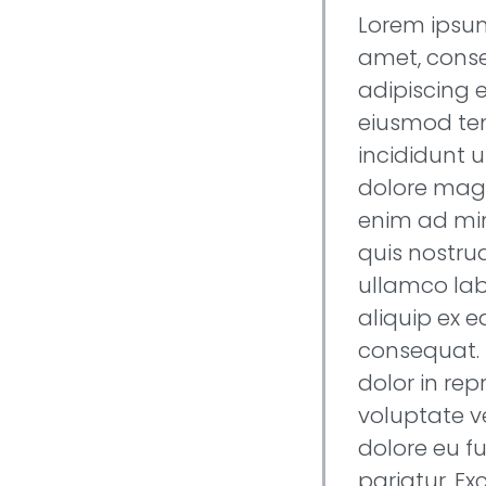
Lorem ipsum
amet, cons
adipiscing e
eiusmod t
incididunt u
dolore magn
enim ad mi
quis nostrud
ullamco labo
aliquip ex
consequat. 
dolor in rep
voluptate ve
dolore eu fu
pariatur. Ex