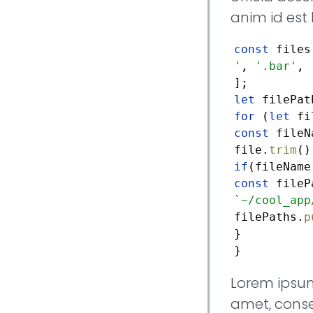
anim id est
const
files
'
,
'.bar'
,
let
for
(
let
fi
const
fileN
file.
trim
if
const
fileP
`~/cool_app
filePaths.
p
}
}
Lorem ipsum
amet, cons