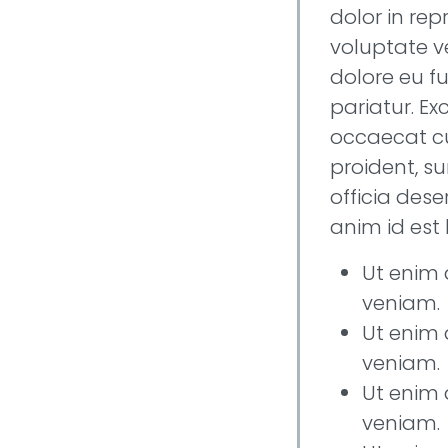
dolor in rep
voluptate ve
dolore eu fu
pariatur. Ex
occaecat c
proident, su
officia dese
anim id est
Ut enim
veniam.
Ut enim
veniam.
Ut enim
veniam.