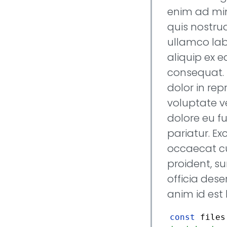
enim ad mi
quis nostrud
ullamco labo
aliquip ex
consequat. 
dolor in rep
voluptate ve
dolore eu fu
pariatur. Ex
occaecat c
proident, su
officia dese
anim id est
const
files