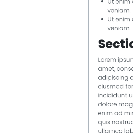
Ut enim
veniam.
Ut enim
veniam.
Secti
Lorem ipsum
amet, cons
adipiscing e
eiusmod t
incididunt u
dolore magn
enim ad mi
quis nostrud
ullamco labo