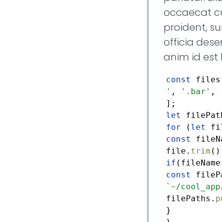
occaecat c
proident, su
officia dese
anim id est
const
files
'
,
'.bar'
,
let
for
(
let
fi
const
fileN
file.
trim
if
const
fileP
`~/cool_app
filePaths.
p
}