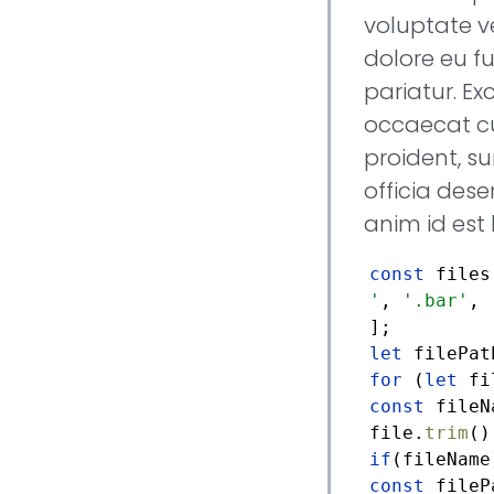
voluptate ve
dolore eu fu
pariatur. Ex
occaecat c
proident, su
officia dese
anim id est
const
files
'
,
'.bar'
,
let
for
(
let
fi
const
fileN
file.
trim
if
const
fileP