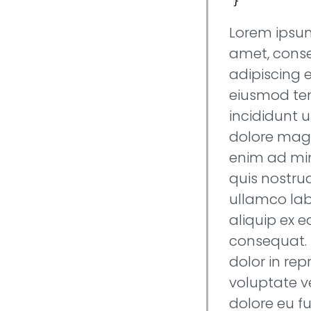
}
Lorem ipsum
amet, cons
adipiscing e
eiusmod t
incididunt u
dolore magn
enim ad mi
quis nostrud
ullamco labo
aliquip ex
consequat. 
dolor in rep
voluptate ve
dolore eu fu