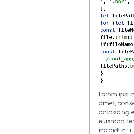
'
,
'.bar'
,
let
for
(
let
fi
const
fileN
file.
trim
if
const
fileP
`~/cool_app
filePaths.
p
}
}
Lorem ipsum
amet, cons
adipiscing e
eiusmod t
incididunt u