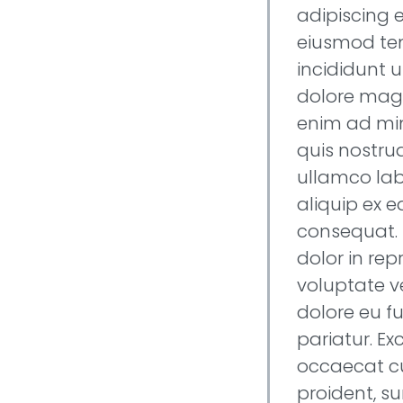
adipiscing e
eiusmod t
incididunt u
dolore magn
enim ad mi
quis nostrud
ullamco labo
aliquip ex
consequat. 
dolor in rep
voluptate ve
dolore eu fu
pariatur. Ex
occaecat c
proident, su