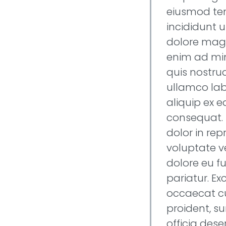
eiusmod t
incididunt u
dolore magn
enim ad mi
quis nostrud
ullamco labo
aliquip ex
consequat. 
dolor in rep
voluptate ve
dolore eu fu
pariatur. Ex
occaecat c
proident, su
officia dese