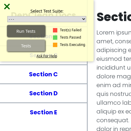
Secti
DepClean Docs
Lorem ipsum
Section A
amet, cons
adipiscing e
Section B
eiusmod t
incididunt u
Section C
dolore magn
enim ad mi
Section D
quis nostrud
ullamco labo
aliquip ex
Section E
consequat. 
dolor in rep