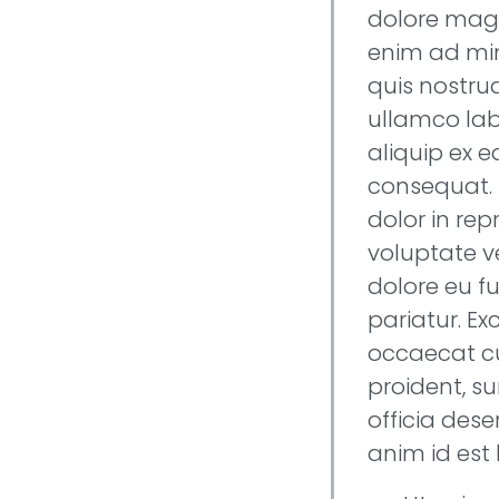
dolore magn
enim ad mi
quis nostrud
ullamco labo
aliquip ex
consequat. 
dolor in rep
voluptate ve
dolore eu fu
pariatur. Ex
occaecat c
proident, su
officia dese
anim id est