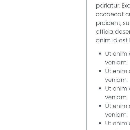
pariatur. Ex
occaecat c
proident, su
officia dese
anim id est
Ut enim
veniam.
Ut enim
veniam.
Ut enim
veniam.
Ut enim
veniam.
Ut enim