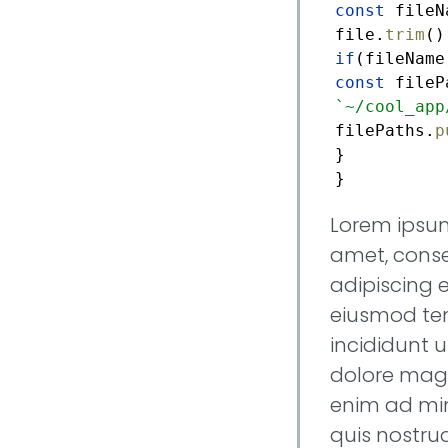
const
fileN
file.
trim
if
const
fileP
`~/cool_app
filePaths.
p
}
}
Lorem ipsum
amet, cons
adipiscing e
eiusmod t
incididunt u
dolore magn
enim ad mi
quis nostrud