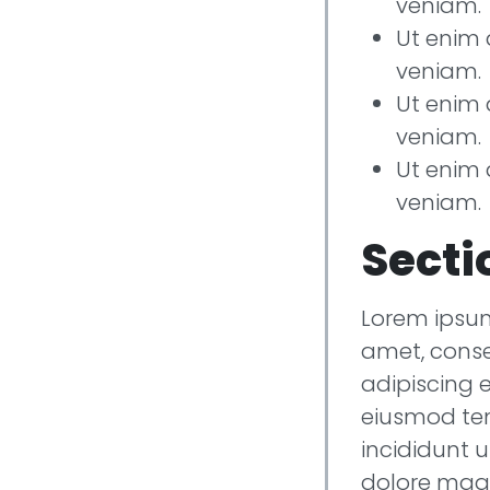
veniam.
Ut enim
veniam.
Ut enim
veniam.
Ut enim
veniam.
Secti
Lorem ipsum
amet, cons
adipiscing e
eiusmod t
incididunt u
dolore magn